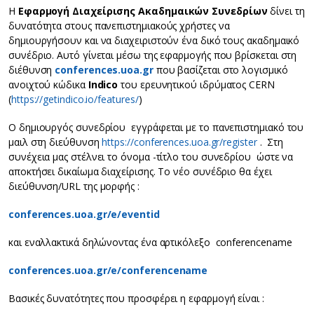
H
Eφαρμογή Διαχείρισης Aκαδημαικών Συνεδρίων
δίνει τη
δυνατότητα στους πανεπιστημιακούς χρήστες να
δημιουργήσουν και να διαχειριστούν ένα δικό τους ακαδημαικό
συνέδριο. Αυτό γίνεται μέσω της εφαρμογής που βρίσκεται στη
διέθυνση
conferences.uoa.gr
που βασίζεται στο λογισμικό
ανοιχτού κώδικα
Indico
του ερευνητικού ιδρύματος CERN
(
https://getindico.io/features/
)
Ο δημιουργός συνεδρίου εγγράφεται με το πανεπιστημιακό του
μαιλ στη διεύθυνση
https://conferences.uoa.gr/register
. Στη
συνέχεια μας στέλνει το όνομα -τίτλο του συνεδρίου ώστε να
αποκτήσει δικαίωμα διαχείρισης. Το νέο συνέδριο θα έχει
διεύθυνση/URL της μορφής :
conferences.uoa.gr/e/eventid
και εναλλακτικά δηλώνοντας ένα αρτικόλεξο conferencename
conferences.uoa.gr/e/conferencename
Βασικές δυνατότητες που προσφέρει η εφαρμογή είναι :