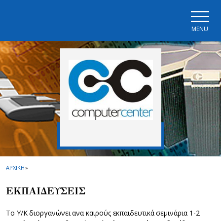
Skip to main navigation
Skip to main content
Skip to page footer
MENU
ΑΡΧΙΚΗ
»
ΕΚΠΑΙΔΕΥΣΕΙΣ
Το Y/K διοργανώνει ανα καιρούς εκπαιδευτικά σεμινάρια 1-2