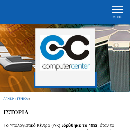
Skip to main navigation
Skip to main content
Skip to page footer
MENU
ΑΡΧΙΚΗ
»
ΓΕΝΙΚΑ
»
ΙΣΤΟΡΙΑ
Το Υπολογιστικό Κέντρο (Υ/Κ)
ιδρύθηκε το 1983
, όταν το