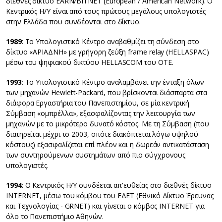
διεθνές δίκτυο EARN/BITNET (European / American Network). Ο
Κεντρικός Η/Υ είναι από τους πρώτους μεγάλους υπολογιστές
στην Ελλάδα που συνδέονται στο δίκτυο.
1989
: Το Υπολογιστικό Κέντρο αναβαθμίζει τη σύνδεση στο
δίκτυο «ΑΡΙΑΔΝΗ» με γρήγορη ζεύξη frame relay (HELLASPAC)
μέσω του ψηφιακού δικτύου HELLASCOM του ΟΤΕ.
1993
: Το Υπολογιστικό Κέντρο αναλαμβάνει την ένταξη όλων
των μηχανών Hewlett-Packard, που βρίσκονται διάσπαρτα στα
διάφορα Εργαστήρια του Πανεπιστημίου, σε μία κεντρική
Σύμβαση «ομπρέλλα», εξασφαλίζοντας την λειτουργία των
μηχανών με το μικρότερο δυνατό κόστος. Με τη Σύμβαση (που
διατηρείται μέχρι το 2003, οπότε διακόπτεται λόγω υψηλού
κόστους) εξασφαλίζεται επί πλέον και η δωρεάν αντικατάσταση
των συντηρούμενων συστημάτων από πιο σύγχρονους
υπολογιστές.
1994
: Ο Κεντρικός Η/Υ συνδέεται απ'ευθείας στο διεθνές δίκτυο
INTERNET, μέσω του κόμβου του ΕΔΕΤ (Εθνικό Δίκτυο Έρευνας
και Τεχνολογίας - GRNET) και γίνεται ο κόμβος INTERNET για
όλο το Πανεπιστήμιο Αθηνών.