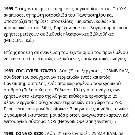
1995
Παρέχονται πρώτες υπηρεσίες παγκοσμίου ιστού. Το Υ/Κ
αναπύσσει τη πρώτη ιστοσελίδα του Πανεπιστημίου και
υποστηρίζει τις πρώτες ιστοσελίδες Τμημάτων, καθώς και
προσωπικές ιστοσελίδες. Παρέχονται e-mail λογαριασμοί και οι
χρήστες μετέχουν σε διεθνείς ηλεκτρονικές βιβλιοθήκες
(MEDLINE, κ.ά.)
Eπίσης προέβη σε ανανέωση του εξοπλισμού του προκειμένου
να ικανοποιεί τις διαρκώς αυξανόμενες υπολογιστικές ανάγκες:
1983
:
CDC
-CYBER
170/730
: Δύο (2) επεξεργαστές, 128ΜΒ RAM,
σύνδεση 150 ασύγχρονων τερματικών εντός και εκτός
Πανεπιστημιούπολης, ενός απομακρυσμένου δορυφορικού
σταθμού (Παλαιό Χημείο- Σόλωνος 104) για τις ανάγκες των
χρηστών στο κέντρο της Αθήνας, καθώς και εργαστήριο 25
θέσεων εργασίας σύγχρονων τερματικών στο χώρο του Υ/Κ.
Περιφερειακά: 4 μονάδες δίσκων, 7 μαγνητικές μονάδες ταινιών,
2 γραμμικοί εκτυπωτές, μονάδα plotter, αναγνώστης καρτών, κ.ά.
Λειτουργικό σύστημα: NOS (Network Operating System)..\
1993
: CONVEX
3820 :
Δύο (2) επεξεργαστές, 256ΜΒ RAM, σε