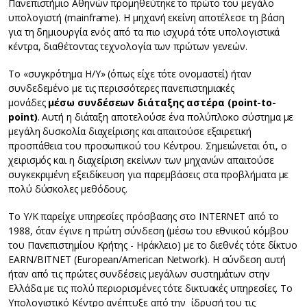
Πανεπιστήμιο Αθηνών προμηθεύτηκε το πρώτο του μεγάλο
υπολογιστή (mainframe). Η μηχανή εκείνη αποτέλεσε τη βάση
για τη δημιουργία ενός από τα πιο ισχυρά τότε υπολογιστικά
κέντρα, διαθέτοντας τεχνολογία των πρώτων γενεών.
Το «συγκρότημα Η/Υ» (όπως είχε τότε ονομαστεί) ήταν
συνδεδεμένο με τις περισσότερες πανεπιστημιακές
μονάδες
μέσω
συνδέσεων διάταξης αστέρα (point-to-
point)
. Αυτή η διάταξη αποτελούσε ένα πολύπλοκο σύστημα με
μεγάλη δυσκολία διαχείρισης και απαιτούσε εξαιρετική
προσπάθεια του προσωπικού του Κέντρου. Σημειώνεται ότι, ο
χειρισμός και η διαχείριση εκείνων των μηχανών απαιτούσε
συγκεκριμένη εξειδίκευση για παρεμβάσεις στα προβλήματα με
πολύ δύσκολες μεθόδους.
Το Υ/Κ παρείχε υπηρεσίες πρόσβασης στο INTERNET από το
1988, όταν έγινε η πρώτη σύνδεση (μέσω του εθνικού κόμβου
του Πανεπιστημίου Κρήτης - Ηράκλειο) με το διεθνές τότε δίκτυο
EARN/BITNET (European/American Network). Η σύνδεση αυτή
ήταν από τις πρώτες συνδέσεις μεγάλων συστημάτων στην
Ελλάδα με τις πολύ περιορισμένες τότε δικτυακές υπηρεσίες. Το
Υπολογιστικό Κέντρο ανέπτυξε από την ίδρυσή του τις