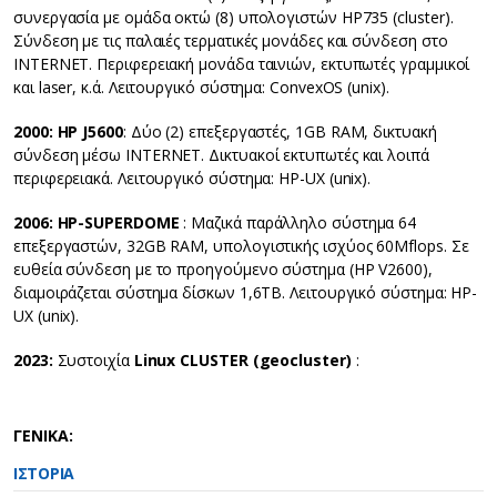
συνεργασία με ομάδα οκτώ (8) υπολογιστών HP735 (cluster).
Σύνδεση με τις παλαιές τερματικές μονάδες και σύνδεση στο
INTERNET. Περιφερειακή μονάδα ταινιών, εκτυπωτές γραμμικοί
και laser, κ.ά. Λειτουργικό σύστημα: ConvexOS (unix).
2000
: HP
J
5600
: Δύο (2) επεξεργαστές, 1GB RAM, δικτυακή
σύνδεση μέσω INTERNET. Δικτυακοί εκτυπωτές και λοιπά
περιφερειακά. Λειτουργικό σύστημα: HP-UX (unix).
2006
:
HP
-SUPERDOME
: Μαζικά παράλληλο σύστημα 64
επεξεργαστών, 32GB RAM, υπολογιστικής ισχύος 60Mflops. Σε
ευθεία σύνδεση με το προηγούμενο σύστημα (HP V2600),
διαμοιράζεται σύστημα δίσκων 1,6ΤΒ. Λειτουργικό σύστημα: HP-
UX (unix).
2023:
Συστοιχία
Linux CLUSTER (geocluster)
:
ΓΕΝΙΚΑ:
ΙΣΤΟΡΙΑ