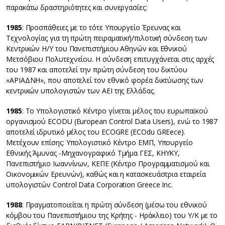
παρακάτω δραστηριότητες και συνεργασίες:
1985
: Προσπάθειες με το τότε Υπουργείο Έρευνας και
Τεχνολογίας για τη πρώτη πειραματική/πιλοτική σύνδεση των
Κεντρικών Η/Υ του Πανεπιστήμιου Αθηνών και Εθνικού
Μετσόβιου Πολυτεχνείου. Η σύνδεση επιτυγχάνεται στις αρχές
του 1987 και αποτελεί την πρώτη σύνδεση του δικτύου
«ΑΡΙΑΔΝΗ», που αποτελεί τον εθνικό φορέα δικτύωσης των
κεντρικών υπολογιστών των ΑΕΙ της Ελλάδας.
1985
: Το Υπολογιστικό Κέντρο γίνεται μέλος του ευρωπαϊκού
οργανισμού ECODU (European Control Data Users), ενώ το 1987
αποτελεί ιδρυτικό μέλος του ECOGRE (ECOdu GREece).
Μετέχουν επίσης: Υπολογιστικό Κέντρο ΕΜΠ, Υπουργείο
Εθνικής Άμυνας -Μηχανογραφικό Τμήμα ΓΕΣ, ΚΗΥΚΥ,
Πανεπιστήμιο Ιωαννίνων, ΚΕΠΕ (Κέντρο Προγραμματισμού και
Οικονομικών Ερευνών), καθώς και η κατασκευάστρια εταιρεία
υπολογιστών Control Data Corporation Greece Inc.
1988
: Πραγματοποιείται η πρώτη σύνδεση (μέσω του εθνικού
κόμβου του Πανεπιστήμιου της Κρήτης - Ηράκλειο) του Υ/Κ με το