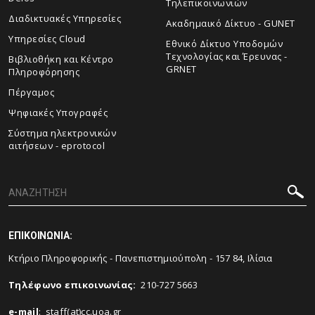
Τηλεπικοινωνιών
Διαδικτυακές Υπηρεσίες
Ακαδημαικό Δίκτυο - GUNET
Υπηρεσίες Cloud
Εθνικό Δίκτυο Υποδομών
Τεχνολογίας και Έρευνας -
Βιβλιοθήκη και Κέντρο
GRNET
Πληροφόρησης
Πέργαμος
Ψηφιακές Υπογραφές
Σύστημα ηλεκτρονικών
αιτήσεων - eprotocol
ΕΠΙΚΟΙΝΩΝΙΑ:
Κτήριο Πληροφορικής - Πανεπιστημιούπολη - 157 84, Ιλίσια
Tηλέφωνο επικοινωνίας
:
210-727 5663
e-mail
:
staff(at)cc.uoa.gr